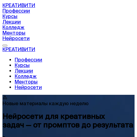
КРЕАТИВИТИ
Профессии
Курсы
Лекции
Колледж
Менторы
Нейросети
КРЕАТИВИТИ
Профессии
Курсы
Лекции
Колледж
Менторы
Нейросети
Новые материалы каждую неделю
Нейросети для креативных
задач — от промптов до результата