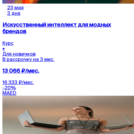
23 мая
3 дня
Искусственный интеллект для модных
брендов
Курс
•
Для новичков
В рассрочку на 3 мес.
13 066 ₽/мес.
16 333 ₽/мес.
-
20
%
MAED