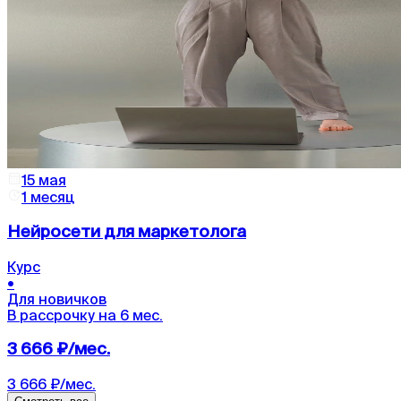
15 мая
1 месяц
Нейросети для маркетолога
Курс
•
Для новичков
В рассрочку на 6 мес.
3 666 ₽/мес.
3 666 ₽/мес.